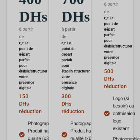
à partir
DHs
DHs
de
👉 Le
point de
à partir
à partir
départ
parfait
de
de
pour
👉 Le
👉 Le
établir/structurer
point de
point de
votre
départ
départ
présence
parfait
parfait
digitale.
pour
pour
500
établir/structurer
établir/structurer
votre
votre
DHs
présence
présence
réduction
digitale.
digitale.
150
300
Logo (si
DHs
DHs
besoin) ou
réduction
réduction
optmisaion
logo
Photographie
Photographie
existant
Produit haute
Produit haute
qualité (x3
qualité (x6
Photographie