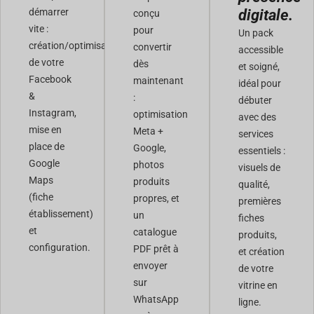
démarrer
digitale.
conçu
vite :
pour
Un pack
création/optimisation
convertir
accessible
de votre
dès
et soigné,
Facebook
maintenant
idéal pour
&
:
débuter
Instagram,
optimisation
avec des
mise en
Meta +
services
place de
Google,
essentiels :
Google
photos
visuels de
Maps
produits
qualité,
(fiche
propres, et
premières
établissement)
un
fiches
et
catalogue
produits,
configuration.
PDF prêt à
et création
envoyer
de votre
sur
vitrine en
WhatsApp
ligne.