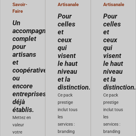
Savoir-
Artisanale
Artisanale
Faire
Pour
Pour
Un
celles
celles
accompagnement
et
et
complet
ceux
ceux
pour
qui
qui
artisans
visent
visent
et
le haut
le haut
coopératives
niveau
niveau
ou
et la
et la
encore
distinction.
distinction.
entreprises
Ce pack
Ce pack
déjà
prestige
prestige
établis.
inclut tous
inclut tous
les
les
Mettez en
services :
services :
valeur
branding
branding
votre