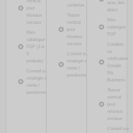
vertical
avec lien
contenus
pour
direct
réseaux
Teaser
Mini-
sociaux
vertical
catalogue
pour
Mini-
PDF
réseaux
catalogue
sociaux
Création
PDF (3 à
ou
5
Conseil sur
vérification
produits)
stratégie de
Google
vente /
Conseil sur
My
positionnement
stratégie de
Business
vente /
Teaser
positionnement
vertical
pour
réseaux
sociaux
Conseil sur