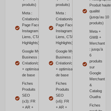
produits)
produits)
Produit haute
qualité
Meta :
Meta :
(jusqu'au 10
Création/optimisation
Création/optimisation
produits)
Page Facebook +
Page Facebook +
Instagram (Bio,
Instagram (Bio,
Meta +
Liens, CTA,
Liens, CTA,
GMB +
Highlights)
Highlights)​
Merchant
: jusqu'à
Google My
Google My
6
Business :
Business :
produits
Création/claim
Création/claim
sur
+ optimisation
+ optimisation
Google
de base
de base​
Merchant
Fiches
Fiches
&
Produits
Produits
Catalog
SEO
SEO
Ouafra
(x3): FR
(x6): FR
Fiches
+ AR +
+ AR +