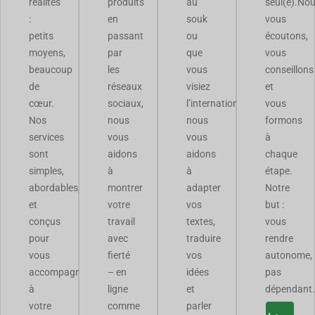
réalités
produits
au
seul(e).
Nou
:
en
souk
vous
petits
passant
ou
écoutons,
moyens,
par
que
vous
beaucoup
les
vous
conseillons
de
réseaux
visiez
et
cœur.
sociaux,
l’international,
vous
Nos
nous
nous
formons
services
vous
vous
à
sont
aidons
aidons
chaque
simples,
à
à
étape.
abordables,
montrer
adapter
Notre
et
votre
vos
but :
conçus
travail
textes,
vous
pour
avec
traduire
rendre
vous
fierté
vos
autonome,
accompagner
– en
idées
pas
à
ligne
et
dépendant.
votre
comme
parler