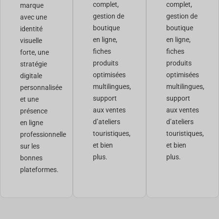
complet,
complet,
marque
gestion de
gestion de
avec une
boutique
boutique
identité
en ligne,
en ligne,
visuelle
fiches
fiches
forte, une
produits
produits
stratégie
optimisées
optimisées
digitale
multilingues,
multilingues,
personnalisée
support
support
et une
aux ventes
aux ventes
présence
d’ateliers
d’ateliers
en ligne
touristiques,
touristiques,
professionnelle
et bien
et bien
sur les
plus.
plus.
bonnes
plateformes.