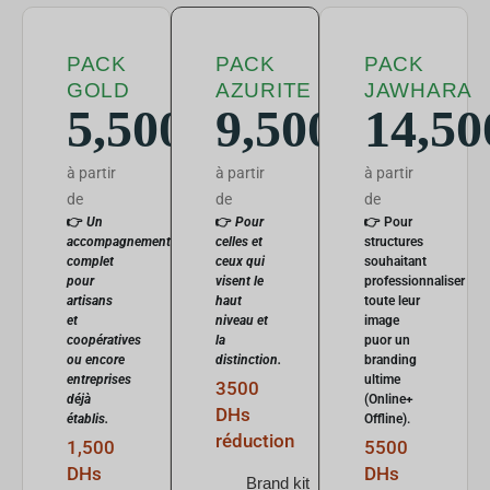
PACK
PACK
PACK
GOLD
AZURITE
JAWHARA
5,500DHs
9,500DHs
14,5
à partir
à partir
à partir
de
de
de
👉
Un
👉
Pour
👉 Pour
accompagnement
celles et
structures
complet
ceux qui
souhaitant
pour
visent le
professionnaliser
artisans
haut
toute leur
et
niveau et
image
coopératives
la
puor un
ou encore
distinction.
branding
entreprises
ultime
3500
déjà
(Online+
DHs
établis.
Offline).
réduction
1,500
5500
DHs
DHs
Brand kit