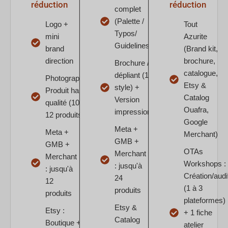
réduction
réduction
complet
(Palette /
Logo +
Tout
Typos/
mini
Azurite
Guidelines)
brand
(Brand kit,
direction
brochure,
Brochure /
catalogue,
dépliant (1
Photographie
Etsy &
style) +
Produit haute
Catalog
Version
qualité (10 à
Ouafra,
impression
12 produits)
Google
Meta +
Meta +
Merchant)
GMB +
GMB +
OTAs
Merchant
Merchant
Workshops :
: jusqu'à
: jusqu'à
Création/audi
24
12
(1 à 3
produits
produits
plateformes)
Etsy &
Etsy :
+ 1 fiche
Catalog
Boutique +
atelier