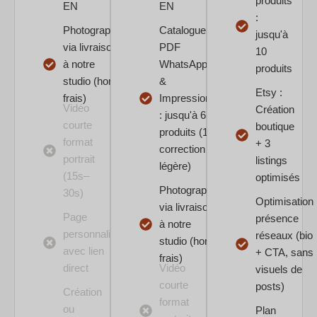
produits
EN
EN​
:
Photographie
Catalogue
jusqu'à
via livraison
PDF
10
à notre
WhatsApp
produits
studio (hors
&
Etsy :
frais)
Impression
Vidéo
Création
: jusqu'à 6
courte
boutique
produits (1
format
+ 3
correction
portrait
listings
légère)
(15s–
optimisés
Photographie
30s)
Optimisation
via livraison
Page
présence
à notre
personnalisée
réseaux (bio
studio (hors
avec lien
+ CTA, sans
frais)
direct
Vidéo
visuels de
courte
posts)
Création
format
ou
Plan