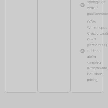
stratégie de
vente /
positionneme
OTAs
Workshops :
Création/audi
(1 à 3
plateformes)
+ 1 fiche
atelier
complète
(Programme,
inclusions,
pricing) ​