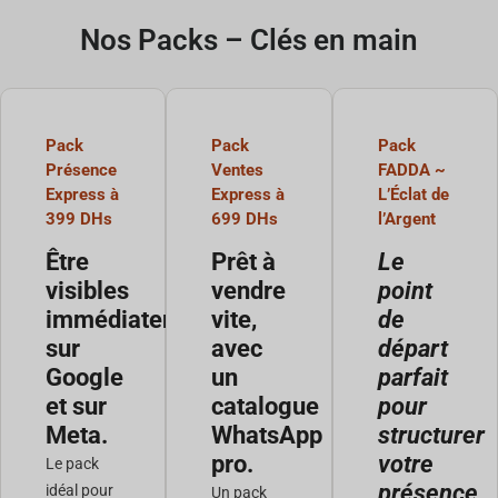
Nos Packs – Clés en main
Pack
Pack
Pack
Présence
Ventes
FADDA ~
Express à
Express à
L’Éclat de
399 DHs
699 DHs
l’Argent
Être
Prêt à
Le
visibles
vendre
point
immédiatement,
vite,
de
sur
avec
départ
Google
un
parfait
et sur
catalogue
pour
Meta.
WhatsApp
structurer
pro.
votre
Le pack
présence
idéal pour
Un pack