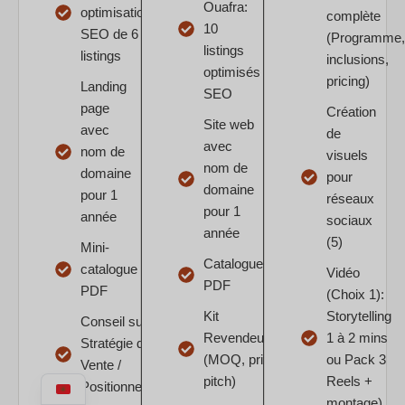
Ouafra:
optimisation
complète
10
SEO de 6
(Programme,
listings
listings
inclusions,
optimisés
pricing)
Landing
SEO
page
Création
Site web
avec
de
avec
nom de
visuels
nom de
domaine
pour
domaine
pour 1
réseaux
pour 1
année
sociaux
année
(5)
Mini-
Catalogue
catalogue
Vidéo
PDF
PDF
(Choix 1):
Kit
Storytelling
Conseil sur
Revendeurs/Wholesale
1 à 2 mins
Stratégie de
(MOQ, prix, conditions,
ou Pack 3
Vente /
pitch)
Reels +
Positionnement
montage)