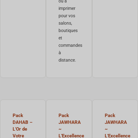
ou à
imprimer
pour vos
salons,
boutiques
et
commandes
à
distance.
Pack
Pack
Pack
DAHAB –
JAWHARA
JAWHARA
L’Or de
~
~
Votre
L’Excellence
L’Excellence