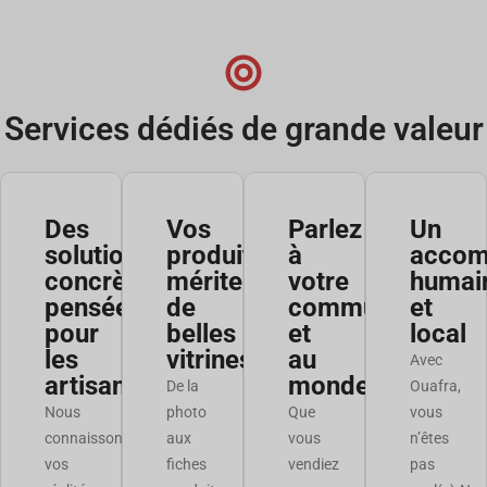
Services dédiés de grande valeur
Des
Vos
Parlez
Un
solutions
produits
à
accom
concrètes,
méritent
votre
humai
pensées
de
communauté…
et
pour
belles
et
local
les
vitrines
au
Avec
artisans
monde
De la
Ouafra,
Nous
photo
Que
vous
connaissons
aux
vous
n’êtes
vos
fiches
vendiez
pas