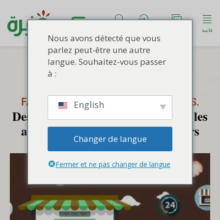
قائمة
انشروا إعلانكُم
الحساب
ابحث
Nous avons détecté que vous
parlez peut-être une autre
langue. Souhaitez-vous passer
à :
FAITES RAYONNER VOS CRÉATIONS.
English
Des services concrets, pensés pour les
artisans, coopératives et créateurs
Changer de langue
engagés.
Fermer et ne pas changer de langue