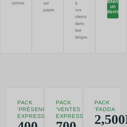
Obtenir
rythme.
sur
à
un
papier.
vos
devis
clients
dans
leur
langue.
PACK
PACK
PACK
'PRÉSENCE
'VENTES
'FADDA
2,50
EXPRESS
EXPRESS
400
700