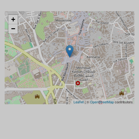
+
−
Leaflet
| ©
OpenStreetMap
contributors