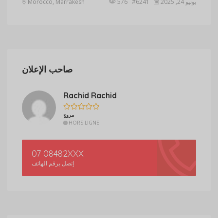
يونيو 24, 2025
576 #6241
Morocco, Marrakesh
صاحب الإعلان
Rachid Rachid
مروج
HORS LIGNE
07 08482XXX
إتصل برقم الهاتف