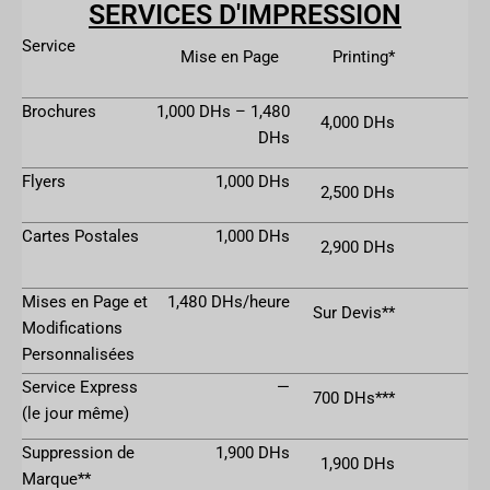
SERVICES D'IMPRESSION
Service
Mise en Page
Printing*
Brochures
1,000 DHs – 1,480
4,000 DHs
DHs
Flyers
1,000 DHs
2,500 DHs
Cartes Postales
1,000 DHs
2,900 DHs
Mises en Page et
1,480 DHs/heure
Sur Devis**
Modifications
Personnalisées
Service Express
—
700 DHs***
(le jour même)
Suppression de
1,900 DHs
1,900 DHs
Marque**