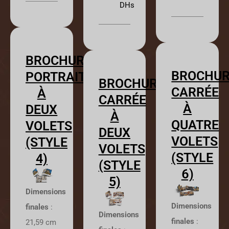
DHs
BROCHURE
BROCHU
PORTRAIT
BROCHURE
CARRÉE
À
CARRÉE
À
DEUX
À
QUATRE
VOLETS
DEUX
VOLETS
(STYLE
VOLETS
(STYLE
4)
(STYLE
6)
5)
Dimensions
Dimensions
finales
:
Dimensions
finales
:
21,59 cm