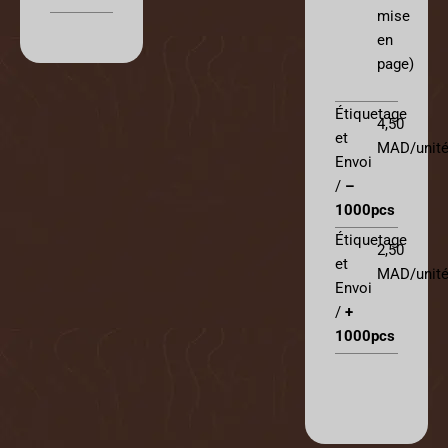
mise
en
page)
Étiquetage
4,50
et
MAD/unit
Envoi
/
–
1000pcs
Étiquetage
2,50
et
MAD/unit
Envoi
/
+
1000pcs