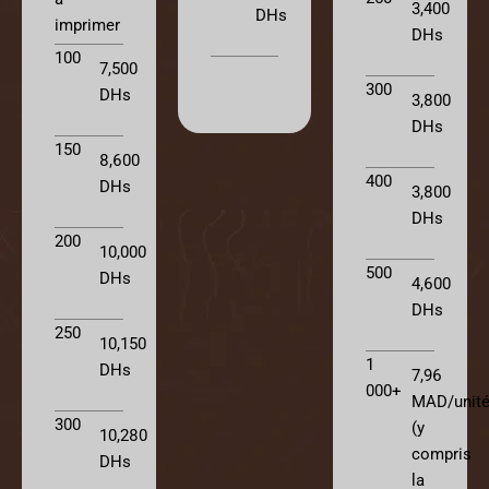
3,400
DHs
imprimer
DHs
100
7,500
300
DHs
3,800
DHs
150
8,600
400
DHs
3,800
DHs
200
10,000
500
DHs
4,600
DHs
250
10,150
1
DHs
7,96
000+
MAD/unit
300
(y
10,280
compris
DHs
la