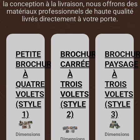
la conception à la livraison, nous offrons des
matériaux professionnels de haute qualité
livrés directement à votre porte.
PETITE
BROCHURE
BROCHU
BROCHURE
CARRÉE
PAYSAGE
À
À
À
QUATRE
TROIS
TROIS
VOLETS
VOLETS
VOLETS
(STYLE
(STYLE
(STYLE
1)
2)
3)
Dimensions
Dimensions
Dimensions