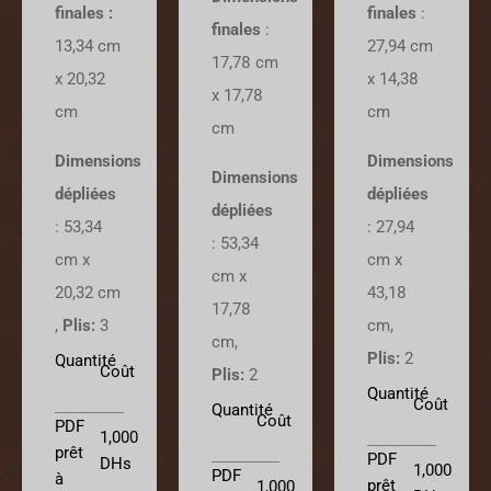
finales
:
finales :
finales
:
27,94 cm
13,34 cm
17,78 cm
x 14,38
x 20,32
x 17,78
cm
cm​
cm
Dimensions
Dimensions
Dimensions
dépliées
dépliées
dépliées
:
27,94
:
53,34
:
53,34
cm x
cm x
cm x
43,18
20,32 cm
17,78
cm
,
,
Plis:
3
cm
,
Plis:
2
Quantité
Coût
Plis:
2
Quantité
Coût
Quantité
Coût
PDF
1,000
prêt
PDF
DHs
1,000
PDF
à
prêt
1,000