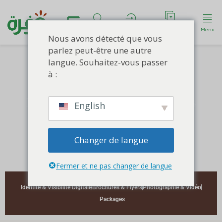
Déposer une
Rechercher
Compte
Menu
annonce
Nous avons détecté que vous
parlez peut-être une autre
langue. Souhaitez-vous passer
à :
Brochures, Flyers & Catalogues
English
percutants pour artisans,
coopératives et marques locales
Changer de langue
Fermer et ne pas changer de langue
Identité & Visibilité Digitale
Brochures & Flyers
Photographie & Vidéo
Packages