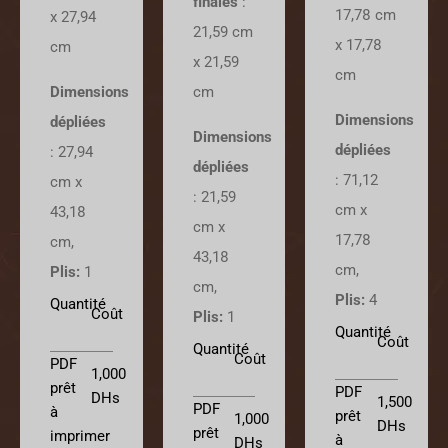
finales
:
17,78 cm
x 27,94
21,59 cm
x 17,78
cm
x 21,59
cm
cm
Dimensions
Dimensions
dépliées
Dimensions
dépliées
:
27,94
dépliées
:
71,12
cm x
:
21,59
cm x
43,18
cm x
17,78
cm
,
43,18
cm
,
Plis:
1
cm
,
Plis:
4
Quantité
Coût
Plis:
1
Quantité
Coût
Quantité
Coût
PDF
1,000
prêt
PDF
DHs
1,500
PDF
à
prêt
1,000
DHs
prêt
imprimer
à
DHs