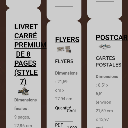
LIVRET
CARRÉ
POSTCAR
FLYERS
PREMIUM
DE 8
CARTES
FLYERS
PAGES
POSTALES
(STYLE
Dimensions
Dimensions
7)
:
21,59
:
8,5″ x
cm x
5,5″
27,94 cm
Dimensions
(environ
Quantité
finales
:
21,59 cm
Coût
9 pages,
x 13,97
PDF
22,86 cm
cm)
1,000