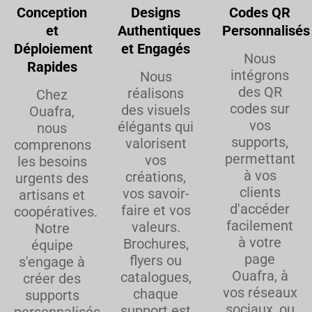
Conception
Designs
Codes QR
et
Authentiques
Personnalisés
Déploiement
et Engagés
Nous
Rapides
intégrons
Nous
des QR
réalisons
Chez
codes sur
des visuels
Ouafra,
vos
élégants qui
nous
supports,
valorisent
comprenons
permettant
vos
les besoins
à vos
créations,
urgents des
clients
vos savoir-
artisans et
d'accéder
faire et vos
coopératives.
facilement
valeurs.
Notre
à votre
Brochures,
équipe
page
flyers ou
s'engage à
Ouafra, à
catalogues,
créer des
vos réseaux
chaque
supports
sociaux, ou
support est