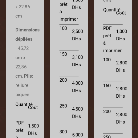
prêt
x 22,86
DHs
Quantité
à
Coût
cm
imprimer
PDF
100
Dimensions
1,000
2,500
prêt
DHs
DHs
dépliées
à
:
45,72
imprimer
150
3,100
cm x
100
2,800
DHs
22,86
DHs
cm
,
Plis:
200
4,000
reliure
150
2,800
DHs
piquée
DHs
Quantité
250
Coût
4,500
200
2,800
DHs
DHs
PDF
1,500
prêt
300
DHs
5,000
250
à