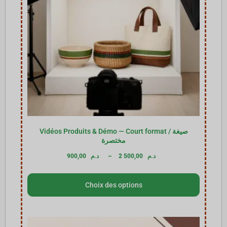
Vidéos Produits & Démo — Court format / صيغة
مختصرة
900,00
د.م
–
2 500,00
د.م
Choix des options