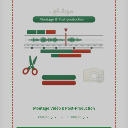
Montage Vidéo & Post-Production
250,00
د.م
–
1 300,00
د.م