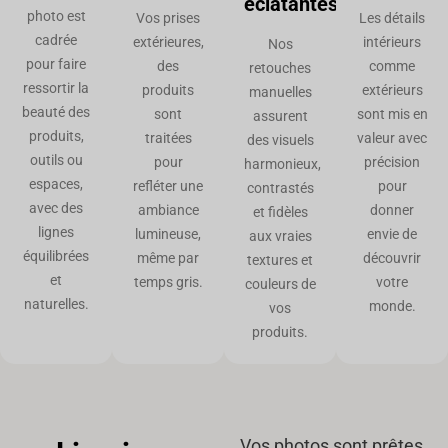
éclatantes
photo est
Vos prises
Les détails
cadrée
extérieures,
intérieurs
Nos
pour faire
des
comme
retouches
ressortir la
produits
extérieurs
manuelles
beauté des
sont
sont mis en
assurent
produits,
traitées
valeur avec
des visuels
outils ou
pour
précision
harmonieux,
espaces,
refléter une
pour
contrastés
avec des
ambiance
donner
et fidèles
lignes
lumineuse,
envie de
aux vraies
équilibrées
même par
découvrir
textures et
et
temps gris.
votre
couleurs de
naturelles.
monde.
vos
produits.
Vos photos sont prêtes