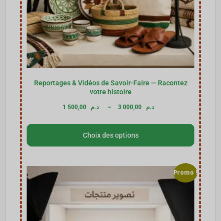
Reportages & Vidéos de Savoir-Faire — Racontez
votre histoire
1 500,00
د.م
–
3 000,00
د.م
Choix des options
Promo !