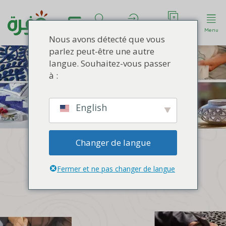
Déposer une
Rechercher
Compte
Menu
annonce
Nous avons détecté que vous
parlez peut-être une autre
langue. Souhaitez-vous passer
à :
English
Changer de langue
PHOTOGRAPHIE & VIDÉO
IT WAS LOVE
Fermer et ne pas changer de langue
AT FIRST PHOTO