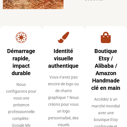
Démarrage
Identité
Boutique
rapide,
visuelle
Etsy /
impact
authentique
Alibaba /
durable
Amazon
Vous n’avez pas
Handmade
encore de logo ou
Nous
clé en main
de charte
configurons pour
graphique ? Nous
vous une
Accédez à un
créons pour vous
présence
marché mondial
un logo
professionnelle
avec une
personnalisé, des
complète :
boutique Etsy
visuels
Google My
configurée et