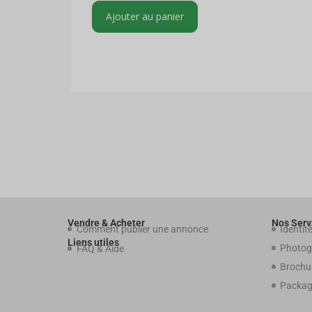
Ajouter au panier
Vendre & Acheter
Nos Serv
Comment publier une annonce
Identité
Liens utiles
Photog
FAQ & Aide
Brochur
Packag