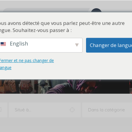
us avons détecté que vous parlez peut-être une autre
ngue. Souhaitez-vous passer à :
Maison et déco
Jouets et divertissements
Art
Vintage
English
Changer de langu
Fermer et ne pas changer de
langue