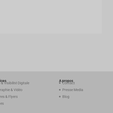
ices
A propos
 & Visibilité Digitale
Contact
raphie & Vidéo
Presse Media
es & Flyers
Blog
es