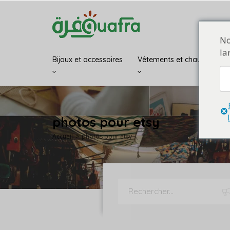
No
la
Bijoux et accessoires
Vêtements et chaussures
photos pour etsy
Accueil
photos pour etsy