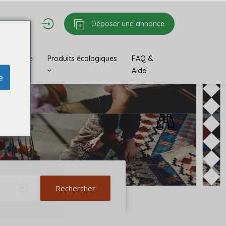
Déposer une annonce
 & Antique
Produits écologiques
FAQ &
Aide
e
Rechercher