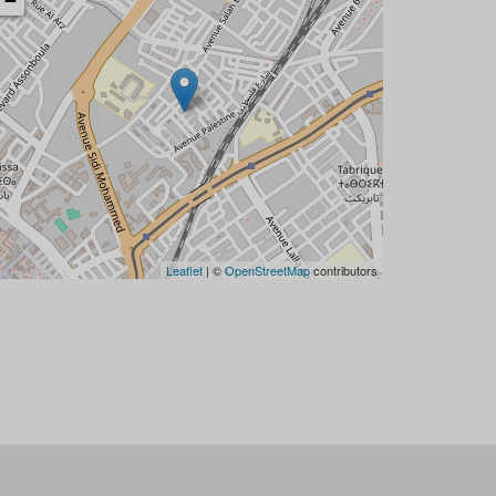
−
Leaflet
| ©
OpenStreetMap
contributors