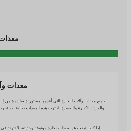
معدات 
معدات وآل
جميع معدات وآلات النجارة التي أقدمها مستوردة مباشرة من إيطال
والورش الكبيرة والصغيرة. اخترت هذه المعدات بعناية بعد تجربة
إذا كنت تبحث عن معدات نجارة موثوقة وحديثة، لا تتردد ف،