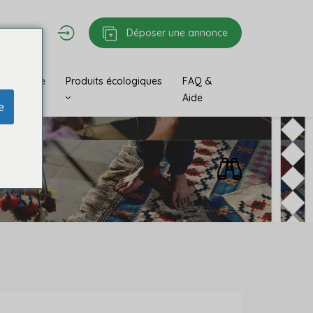
Déposer une annonce
 & Antique
Produits écologiques
FAQ &
Aide
e