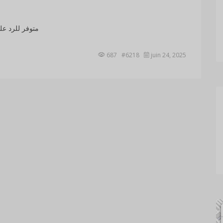
متوفر للرد عل
687 #6218
juin 24, 2025