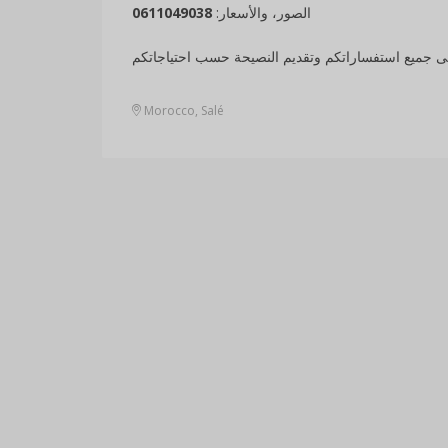
0611049038
الصور، والأسعار:
ى جميع استفساراتكم وتقديم النصيحة حسب احتياجاتكم
Morocco, Salé