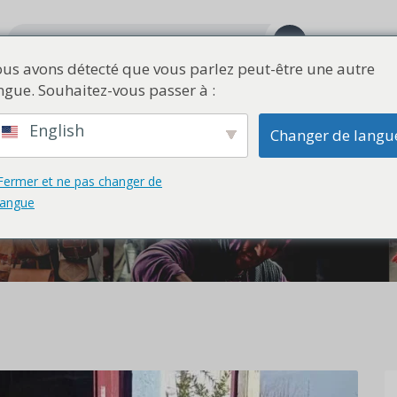
us avons détecté que vous parlez peut-être une autre
ngue. Souhaitez-vous passer à :
Maison et déco
Jouets et divertissements
Art
Vintage
English
Changer de langu
Fermer et ne pas changer de
langue
معدات 