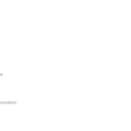
te
coration