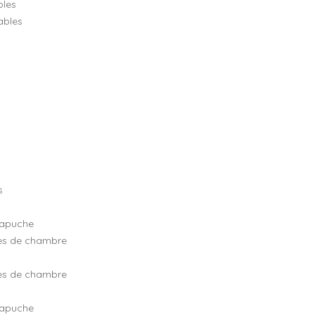
bles
ables
s
capuche
bes de chambre
bes de chambre
capuche