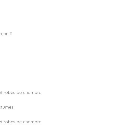
arçon
et robes de chambre
stumes
et robes de chambre