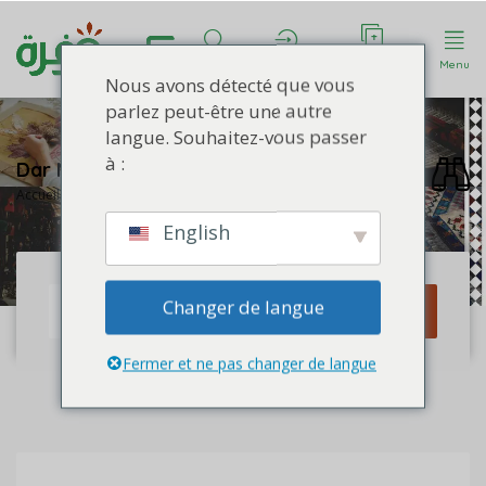
Déposer une
Rechercher
Compte
Menu
annonce
Nous avons détecté que vous
parlez peut-être une autre
langue. Souhaitez-vous passer
à :
Dar Nhas
Accueil
Profile de Dar Nhas
English
Changer de langue
Rechercher
Fermer et ne pas changer de langue