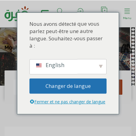
Déposer une
Rechercher
Compte
Menu
annonce
Nous avons détecté que vous
parlez peut-être une autre
langue. Souhaitez-vous passer
à :
Mouhamed Sine
Accueil
Profile de Mouhamed Sine
English
Changer de langue
Rechercher
Fermer et ne pas changer de langue