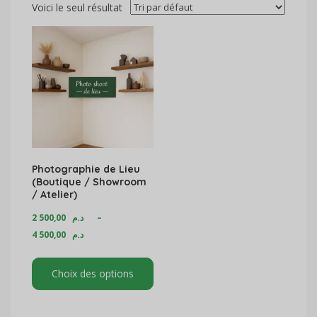
Voici le seul résultat
Photographie de Lieu
(Boutique / Showroom
/ Atelier)
2 500,00
د.م
–
4 500,00
د.م
Choix des options