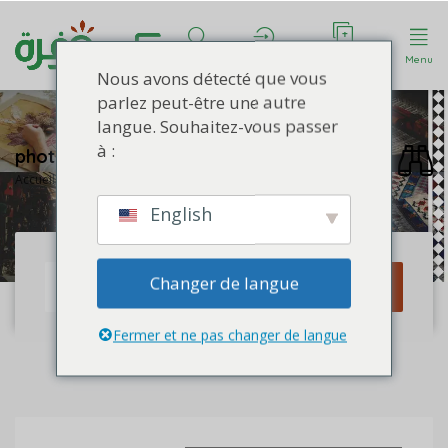
Déposer une
Rechercher
Compte
Menu
annonce
Nous avons détecté que vous
parlez peut-être une autre
langue. Souhaitez-vous passer
à :
photo artisanat
Accueil
photo artisanat
English
Changer de langue
Rechercher
Fermer et ne pas changer de langue