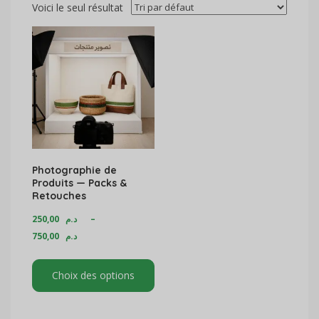
Voici le seul résultat
Photographie de
Produits — Packs &
Retouches
250,00
د.م
–
750,00
د.م
Choix des options